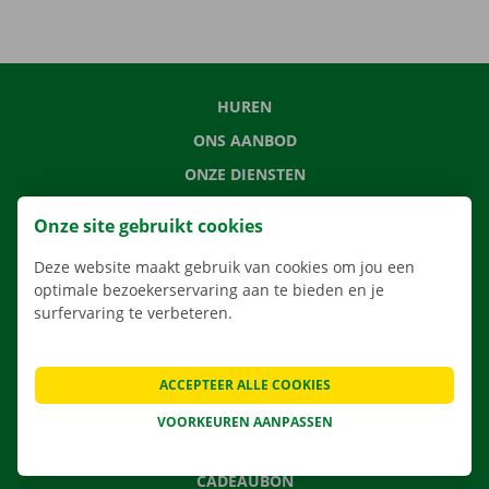
HUREN
ONS AANBOD
ONZE DIENSTEN
LOCATIES
Onze site gebruikt cookies
APP
Deze website maakt gebruik van cookies om jou een
VERHUISOPLOSSINGEN
optimale bezoekerservaring aan te bieden en je
surfervaring te verbeteren.
CONTACTEER ONS
ACCEPTEER ALLE COOKIES
VEELGESTELDE VRAGEN
VOORKEUREN AANPASSEN
NIEUWS
CADEAUBON