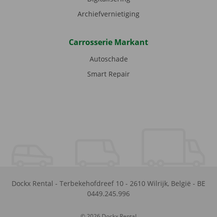
Archiefvernietiging
Carrosserie Markant
Autoschade
Smart Repair
Dockx Rental
-
Terbekehofdreef 10
-
2610
Wilrijk
,
België
-
BE
0449.245.996
© 2026 Dockx Rental