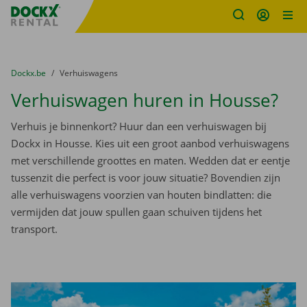
Fratello DEMO
Ga naar inhoud
Taalselectie overslaan
U bevindt zich hier:
van
Dockx.be
naar
Verhuiswagens
Verhuiswagen huren in Housse?
Verhuis je binnenkort? Huur dan een verhuiswagen bij
Dockx in Housse. Kies uit een groot aanbod verhuiswagens
met verschillende groottes en maten. Wedden dat er eentje
tussenzit die perfect is voor jouw situatie? Bovendien zijn
alle verhuiswagens voorzien van houten bindlatten: die
vermijden dat jouw spullen gaan schuiven tijdens het
transport.