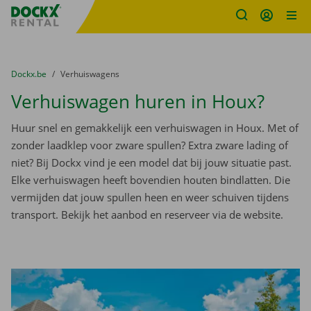
Fratello DEMO
Ga naar inhoud
Taalselectie overslaan
U bevindt zich hier:
van
Dockx.be
naar
Verhuiswagens
Verhuiswagen huren in Houx?
Huur snel en gemakkelijk een verhuiswagen in Houx. Met of
zonder laadklep voor zware spullen? Extra zware lading of
niet? Bij Dockx vind je een model dat bij jouw situatie past.
Elke verhuiswagen heeft bovendien houten bindlatten. Die
vermijden dat jouw spullen heen en weer schuiven tijdens
transport. Bekijk het aanbod en reserveer via de website.