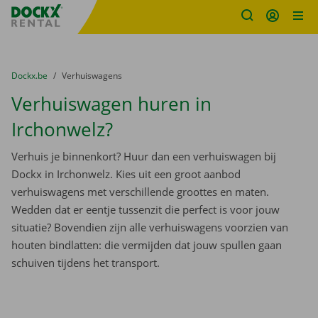
Fratello DEMO
Ga naar inhoud
Taalselectie overslaan
U bevindt zich hier:
van
Dockx.be
naar
Verhuiswagens
Verhuiswagen huren in
Irchonwelz?
Verhuis je binnenkort? Huur dan een verhuiswagen bij
Dockx in Irchonwelz. Kies uit een groot aanbod
verhuiswagens met verschillende groottes en maten.
Wedden dat er eentje tussenzit die perfect is voor jouw
situatie? Bovendien zijn alle verhuiswagens voorzien van
houten bindlatten: die vermijden dat jouw spullen gaan
schuiven tijdens het transport.