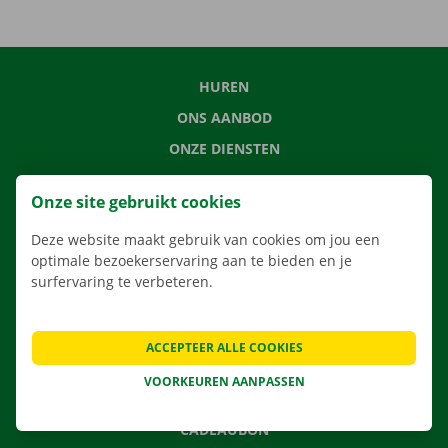
HUREN
ONS AANBOD
ONZE DIENSTEN
LOCATIES
Onze site gebruikt cookies
APP
Deze website maakt gebruik van cookies om jou een
VERHUISOPLOSSINGEN
optimale bezoekerservaring aan te bieden en je
surfervaring te verbeteren.
CONTACTEER ONS
ACCEPTEER ALLE COOKIES
VEELGESTELDE VRAGEN
VOORKEUREN AANPASSEN
NIEUWS
CADEAUBON