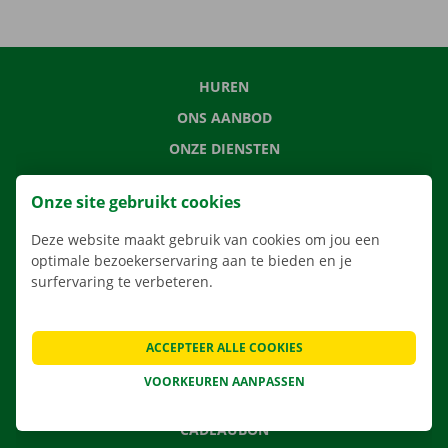
HUREN
ONS AANBOD
ONZE DIENSTEN
LOCATIES
Onze site gebruikt cookies
APP
Deze website maakt gebruik van cookies om jou een
VERHUISOPLOSSINGEN
optimale bezoekerservaring aan te bieden en je
surfervaring te verbeteren.
CONTACTEER ONS
ACCEPTEER ALLE COOKIES
VEELGESTELDE VRAGEN
VOORKEUREN AANPASSEN
NIEUWS
CADEAUBON