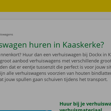
er:
uiswagens
swagen huren in Kaaskerke?
binnenkort? Huur dan een verhuiswagen bij Dockx in K
n groot aanbod verhuiswagens met verschillende groo
n dat er eentje tussenzit die perfect is voor jouw si
ijn alle verhuiswagens voorzien van houten bindlatten
at jouw spullen gaan schuiven tijdens het transport.
Huur bij je verhuisw
verhuismateriaal