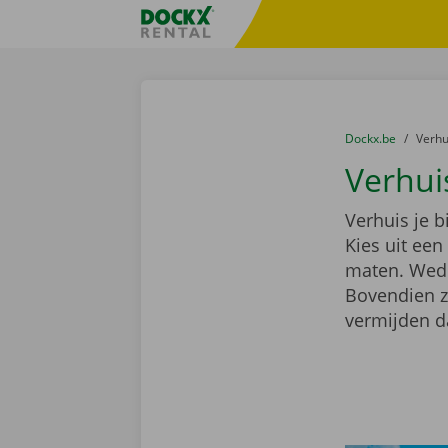
Ga naar inhoud
Taalselectie overslaan
Fratello DEMO
U bevindt zich hi
van
Dockx.be
naar
Verh
Verhui
Verhuis je 
Kies uit ee
maten. Wedde
Bovendien z
vermijden d