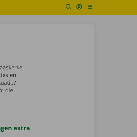
aaskerke.
ttes en
tuatie?
: die
agen extra