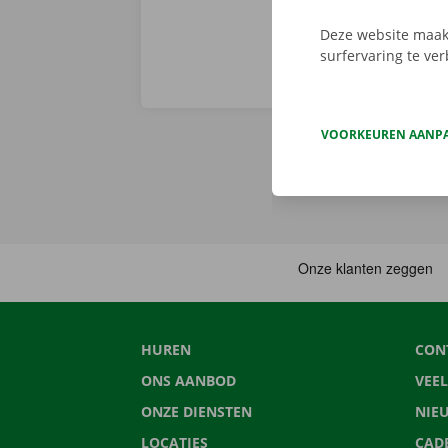
Deze website maakt
surfervaring te ve
VOORKEUREN AANP
HUREN
CON
ONS AANBOD
VEE
ONZE DIENSTEN
NIE
LOCATIES
CAD