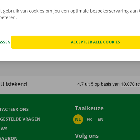
 gebruik van cookies om jou een optimale bezoekerservaring aan t
rbeteren.
ASSEN
ACCEPTEER ALLE COOKIES
Taalkeuze
TACTEER ONS
LGESTELDE VRAGEN
NL
FR
EN
UWS
Volg ons
EAUBON