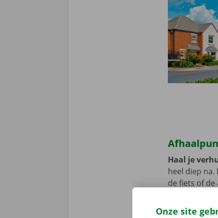
Afhaalpun
Haal je verhu
heel diep na.
de fiets of d
Pick-up Point
Onze site geb