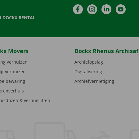
Facebook
Instagram
LinkedIn
YouTu
R DOCKX RENTAL
kx Movers
Dockx Rhenus Archisaf
ng verhuizen
Archiefopslag
ijf verhuizen
Digitalisering
elbewaring
Archiefvernietiging
orenverhuis
uisdozen & verhuisliften