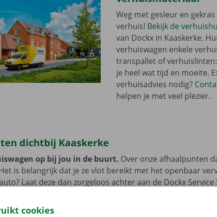
Weg met gesleur en gekras 
verhuis!
Bekijk de verhuish
van Dockx in Kaaskerke. Huu
verhuiswagen enkele verhu
transpallet of verhuislinten
je heel wat tijd en moeite. E
verhuisadvies nodig?
Conta
helpen je met veel plezier.
ten dichtbij Kaaskerke
iswagen op bij jou in de buurt.
Over onze afhaalpunten d
 Het is belangrijk dat je ze vlot bereikt met het openbaar ve
e auto? Laat deze dan zorgeloos achter aan de Dockx Service
 tot je de verhuiswagen niet meer nodig hebt.
ruikt cookies