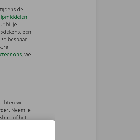
tijdens de
ulpmiddelen
r bij je
isdekens, een
: zo bespaar
xtra
cteer ons
, we
achten we
rvoer. Neem je
 Shop of het