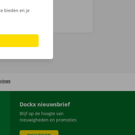
e bieden en je
Dockx nieuwsbrief
Blijf op de hoogte van
nieuwigheden en promoties