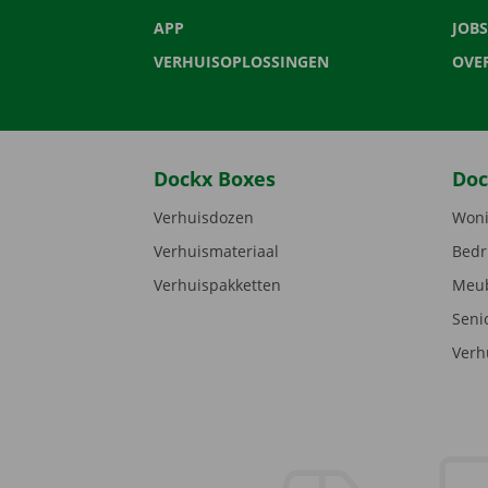
APP
JOBS
VERHUISOPLOSSINGEN
OVE
Dockx Boxes
Doc
Verhuisdozen
Woni
Verhuismateriaal
Bedr
Verhuispakketten
Meub
Seni
Verh