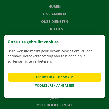
HUREN
ONS AANBOD
ONZE DIENSTEN
LOCATIES
APP
Onze site gebruikt cookies
VERHUISOPLOSSINGEN
Deze website maakt gebruik van cookies om jou een
optimale bezoekerservaring aan te bieden en je
surfervaring te verbeteren.
CONTACTEER ONS
VEELGESTELDE VRAGEN
ACCEPTEER ALLE COOKIES
NIEUWS
VOORKEUREN AANPASSEN
CADEAUBON
JOBS
OVER DOCKX RENTAL