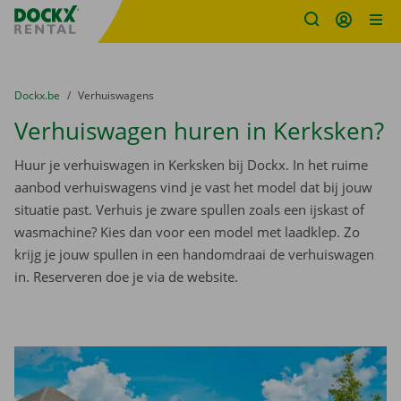
Fratello DEMO
Ga naar inhoud
Taalselectie overslaan
U bevindt zich hier:
van
Dockx.be
naar
Verhuiswagens
Verhuiswagen huren in Kerksken?
Huur je verhuiswagen in Kerksken bij Dockx. In het ruime
aanbod verhuiswagens vind je vast het model dat bij jouw
situatie past. Verhuis je zware spullen zoals een ijskast of
wasmachine? Kies dan voor een model met laadklep. Zo
krijg je jouw spullen in een handomdraai de verhuiswagen
in. Reserveren doe je via de website.