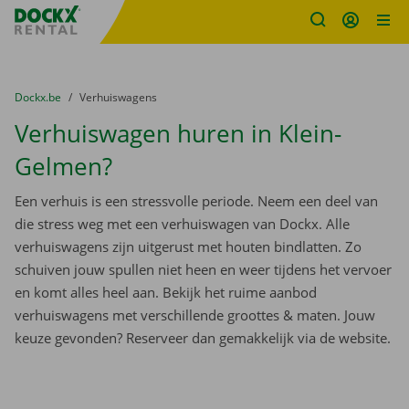
Fratello DEMO
Ga naar inhoud
Taalselectie overslaan
U bevindt zich hier:
van
Dockx.be
naar
Verhuiswagens
Verhuiswagen huren in Klein-
Gelmen?
Een verhuis is een stressvolle periode. Neem een deel van
die stress weg met een verhuiswagen van Dockx. Alle
verhuiswagens zijn uitgerust met houten bindlatten. Zo
schuiven jouw spullen niet heen en weer tijdens het vervoer
en komt alles heel aan. Bekijk het ruime aanbod
verhuiswagens met verschillende groottes & maten. Jouw
keuze gevonden? Reserveer dan gemakkelijk via de website.