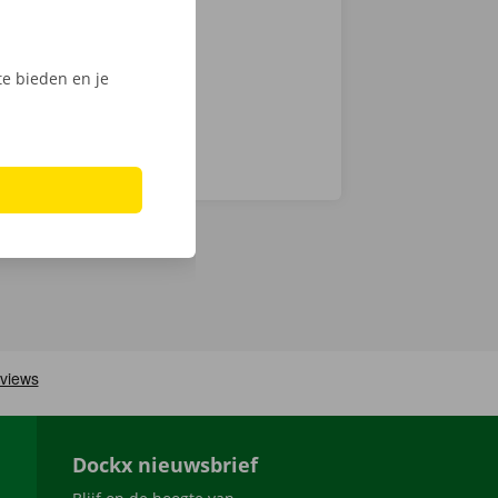
d naar je -
e bieden en je
Dockx nieuwsbrief