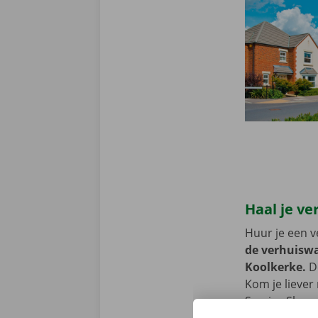
Haal je ve
Huur je een v
de verhuiswa
Koolkerke.
De
Kom je liever
Service Shop 