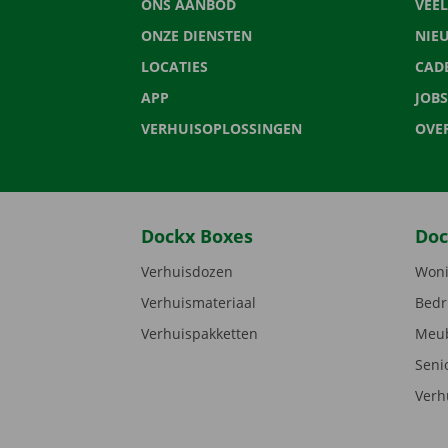
ONS AANBOD
VEE
ONZE DIENSTEN
NIE
LOCATIES
CAD
APP
JOBS
VERHUISOPLOSSINGEN
OVE
Dockx Boxes
Doc
Verhuisdozen
Woni
Verhuismateriaal
Bedr
Verhuispakketten
Meub
Seni
Verh