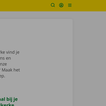
ke vind je
ns en
onze
? Maak het
lep.
l bij je
lkerke