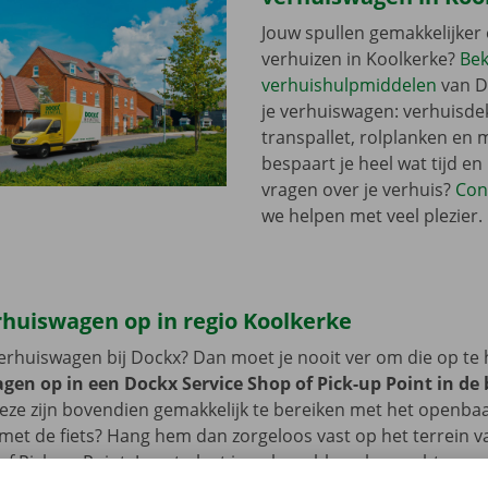
Jouw spullen gemakkelijker 
verhuizen in Koolkerke?
Bek
verhuishulpmiddelen
van D
je verhuiswagen: verhuisde
transpallet, rolplanken en 
bespaart je heel wat tijd en
vragen over je verhuis?
Con
we helpen met veel plezier.
rhuiswagen op in regio Koolkerke
erhuiswagen bij Dockx? Dan moet je nooit ver om die op te 
gen op in een Dockx Service Shop of Pick-up Point in de
ze zijn bovendien gemakkelijk te bereiken met het openbaa
 met de fiets? Hang hem dan zorgeloos vast op het terrein 
of Pick-up Point. Je auto laat je ook probleemloos achter op