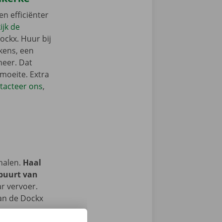
en efficiënter
ijk de
ockx. Huur bij
kens, een
meer. Dat
 moeite. Extra
tacteer ons
,
halen.
Haal
 buurt van
r vervoer.
van de Dockx
 ons