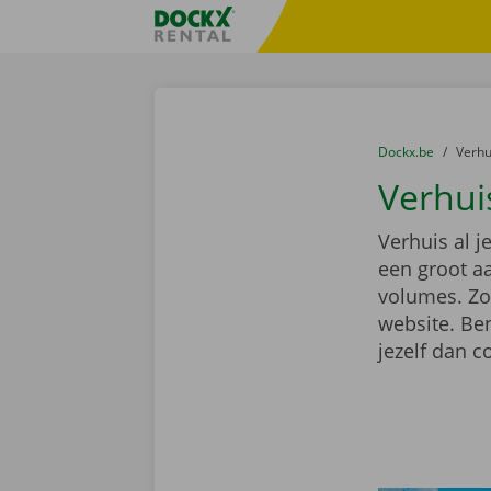
Ga naar inhoud
Taalselectie overslaan
Fratello DEMO
U bevindt zich hi
van
Dockx.be
naar
Verh
Verhui
Verhuis al j
een groot a
volumes. Zoe
website. Ben
jezelf dan 