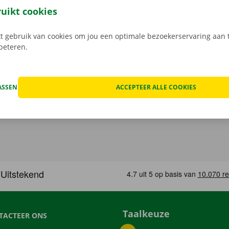
. Zo vertrek je na je de verhuiswagen terugbrengt al fluiten
ruikt cookies
.
 gebruik van cookies om jou een optimale bezoekerservaring aan t
rbeteren.
ASSEN
ACCEPTEER ALLE COOKIES
Taalkeuze
TACTEER ONS