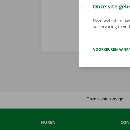
parkeerterrein
Onze site geb
nieuwe - thuis
Deze website maakt
surfervaring te ve
VOORKEUREN AANP
HUREN
CON