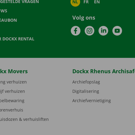
LGESTELDE VRAGEN
NL
FR
EN
UWS
Volg ons
EAUBON
Facebook
Instagram
LinkedIn
YouTu
R DOCKX RENTAL
kx Movers
Dockx Rhenus Archisaf
ng verhuizen
Archiefopslag
ijf verhuizen
Digitalisering
elbewaring
Archiefvernietiging
orenverhuis
uisdozen & verhuisliften