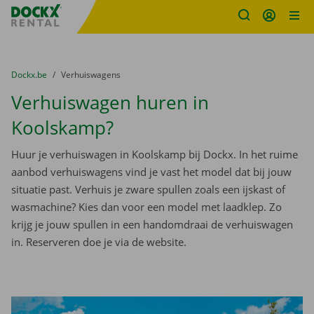
Fratello DEMO
Ga naar inhoud
Taalselectie overslaan
U bevindt zich hier:
van
Dockx.be
naar
Verhuiswagens
Verhuiswagen huren in
Koolskamp?
Huur je verhuiswagen in Koolskamp bij Dockx. In het ruime
aanbod verhuiswagens vind je vast het model dat bij jouw
situatie past. Verhuis je zware spullen zoals een ijskast of
wasmachine? Kies dan voor een model met laadklep. Zo
krijg je jouw spullen in een handomdraai de verhuiswagen
in. Reserveren doe je via de website.