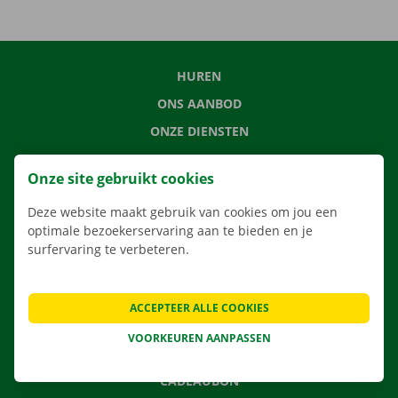
HUREN
ONS AANBOD
ONZE DIENSTEN
LOCATIES
Onze site gebruikt cookies
APP
Deze website maakt gebruik van cookies om jou een
VERHUISOPLOSSINGEN
optimale bezoekerservaring aan te bieden en je
surfervaring te verbeteren.
CONTACTEER ONS
ACCEPTEER ALLE COOKIES
VEELGESTELDE VRAGEN
VOORKEUREN AANPASSEN
NIEUWS
CADEAUBON