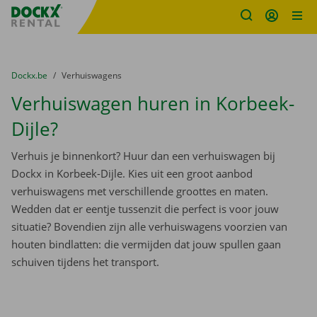
Fratello DEMO
Ga naar inhoud
Taalselectie overslaan
U bevindt zich hier:
van
Dockx.be
naar
Verhuiswagens
Verhuiswagen huren in Korbeek-
Dijle?
Verhuis je binnenkort? Huur dan een verhuiswagen bij
Dockx in Korbeek-Dijle. Kies uit een groot aanbod
verhuiswagens met verschillende groottes en maten.
Wedden dat er eentje tussenzit die perfect is voor jouw
situatie? Bovendien zijn alle verhuiswagens voorzien van
houten bindlatten: die vermijden dat jouw spullen gaan
schuiven tijdens het transport.