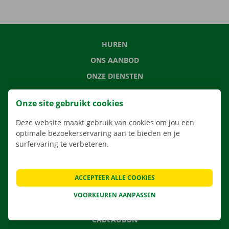
HUREN
ONS AANBOD
ONZE DIENSTEN
LOCATIES
Onze site gebruikt cookies
APP
Deze website maakt gebruik van cookies om jou een
VERHUISOPLOSSINGEN
optimale bezoekerservaring aan te bieden en je
surfervaring te verbeteren.
CONTACTEER ONS
ACCEPTEER ALLE COOKIES
VEELGESTELDE VRAGEN
VOORKEUREN AANPASSEN
NIEUWS
CADEAUBON