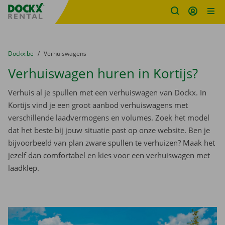
Fratello DEMO
Ga naar inhoud
Taalselectie overslaan
U bevindt zich hier:
van
Dockx.be
naar
Verhuiswagens
Verhuiswagen huren in Kortijs?
Verhuis al je spullen met een verhuiswagen van Dockx. In
Kortijs vind je een groot aanbod verhuiswagens met
verschillende laadvermogens en volumes. Zoek het model
dat het beste bij jouw situatie past op onze website. Ben je
bijvoorbeeld van plan zware spullen te verhuizen? Maak het
jezelf dan comfortabel en kies voor een verhuiswagen met
laadklep.