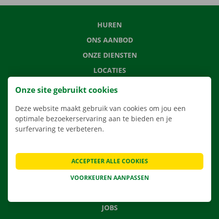
HUREN
ONS AANBOD
ONZE DIENSTEN
LOCATIES
APP
Onze site gebruikt cookies
VERHUISOPLOSSINGEN
Deze website maakt gebruik van cookies om jou een
optimale bezoekerservaring aan te bieden en je
surfervaring te verbeteren.
CONTACTEER ONS
ACCEPTEER ALLE COOKIES
VEELGESTELDE VRAGEN
NIEUWS
VOORKEUREN AANPASSEN
CADEAUBON
JOBS