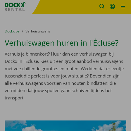
Fratello DEMO
Ga naar inhoud
Taalselectie overslaan
U bevindt zich hier:
van
Dockx.be
naar
Verhuiswagens
Verhuiswagen huren in l'Écluse?
Verhuis je binnenkort? Huur dan een verhuiswagen bij
Dockx in l'Écluse. Kies uit een groot aanbod verhuiswagens
met verschillende groottes en maten. Wedden dat er eentje
tussenzit die perfect is voor jouw situatie? Bovendien zijn
alle verhuiswagens voorzien van houten bindlatten: die
vermijden dat jouw spullen gaan schuiven tijdens het
transport.