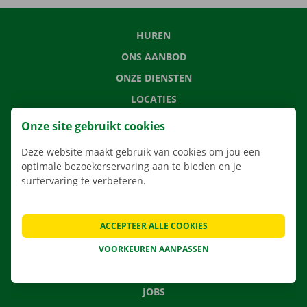
HUREN
ONS AANBOD
ONZE DIENSTEN
LOCATIES
APP
Onze site gebruikt cookies
VERHUISOPLOSSINGEN
Deze website maakt gebruik van cookies om jou een
optimale bezoekerservaring aan te bieden en je
surfervaring te verbeteren.
CONTACTEER ONS
ACCEPTEER ALLE COOKIES
VEELGESTELDE VRAGEN
NIEUWS
VOORKEUREN AANPASSEN
CADEAUBON
JOBS