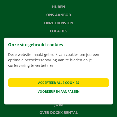
HUREN
ONS AANBOD
ONZE DIENSTEN
LOCATIES
APP
Onze site gebruikt cookies
VERHUISOPLOSSINGEN
Deze website maakt gebruik van cookies om jou een
optimale bezoekerservaring aan te bieden en je
surfervaring te verbeteren.
CONTACTEER ONS
VEELGESTELDE VRAGEN
ACCEPTEER ALLE COOKIES
NIEUWS
VOORKEUREN AANPASSEN
CADEAUBON
JOBS
OVER DOCKX RENTAL