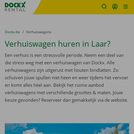
Fratello DEMO
Ga naar inhoud
Taalselectie overslaan
U bevindt zich hier:
van
Dockx.be
naar
Verhuiswagens
Verhuiswagen huren in Laar?
Een verhuis is een stressvolle periode. Neem een deel van
die stress weg met een verhuiswagen van Dockx. Alle
verhuiswagens zijn uitgerust met houten bindlatten. Zo
schuiven jouw spullen niet heen en weer tijdens het vervoer
en komt alles heel aan. Bekijk het ruime aanbod
verhuiswagens met verschillende groottes & maten. Jouw
keuze gevonden? Reserveer dan gemakkelijk via de website.