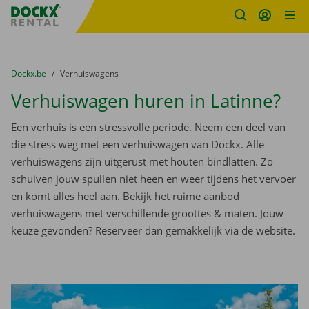
Fratello DEMO
Ga naar inhoud
Taalselectie overslaan
U bevindt zich hier:
van
Dockx.be
naar
Verhuiswagens
Verhuiswagen huren in Latinne?
Een verhuis is een stressvolle periode. Neem een deel van
die stress weg met een verhuiswagen van Dockx. Alle
verhuiswagens zijn uitgerust met houten bindlatten. Zo
schuiven jouw spullen niet heen en weer tijdens het vervoer
en komt alles heel aan. Bekijk het ruime aanbod
verhuiswagens met verschillende groottes & maten. Jouw
keuze gevonden? Reserveer dan gemakkelijk via de website.