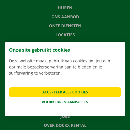
HUREN
ONS AANBOD
ONZE DIENSTEN
LOCATIES
APP
Onze site gebruikt cookies
VERHUISOPLOSSINGEN
Deze website maakt gebruik van cookies om jou een
optimale bezoekerservaring aan te bieden en je
surfervaring te verbeteren.
CONTACTEER ONS
VEELGESTELDE VRAGEN
ACCEPTEER ALLE COOKIES
NIEUWS
VOORKEUREN AANPASSEN
CADEAUBON
JOBS
OVER DOCKX RENTAL