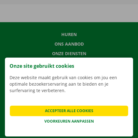
HUREN
ONS AANBOD
ONZE DIENSTEN
LOCATIES
Onze site gebruikt cookies
APP
Deze website maakt gebruik van cookies om jou een
VERHUISOPLOSSINGEN
optimale bezoekerservaring aan te bieden en je
surfervaring te verbeteren.
ACCEPTEER ALLE COOKIES
CONTACTEER ONS
VEELGESTELDE VRAGEN
VOORKEUREN AANPASSEN
NIEUWS