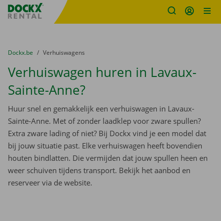
Fratello DEMO
Ga naar inhoud
Taalselectie overslaan
U bevindt zich hier:
van
Dockx.be
naar
Verhuiswagens
Verhuiswagen huren in Lavaux-
Sainte-Anne?
Huur snel en gemakkelijk een verhuiswagen in Lavaux-
Sainte-Anne. Met of zonder laadklep voor zware spullen?
Extra zware lading of niet? Bij Dockx vind je een model dat
bij jouw situatie past. Elke verhuiswagen heeft bovendien
houten bindlatten. Die vermijden dat jouw spullen heen en
weer schuiven tijdens transport. Bekijk het aanbod en
reserveer via de website.