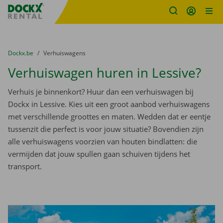
Fratello DEMO
Ga naar inhoud
Taalselectie overslaan
U bevindt zich hier:
van
Dockx.be
naar
Verhuiswagens
Verhuiswagen huren in Lessive?
Verhuis je binnenkort? Huur dan een verhuiswagen bij
Dockx in Lessive. Kies uit een groot aanbod verhuiswagens
met verschillende groottes en maten. Wedden dat er eentje
tussenzit die perfect is voor jouw situatie? Bovendien zijn
alle verhuiswagens voorzien van houten bindlatten: die
vermijden dat jouw spullen gaan schuiven tijdens het
transport.