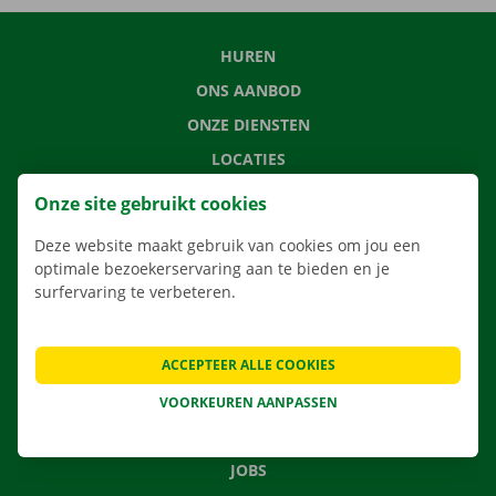
HUREN
ONS AANBOD
ONZE DIENSTEN
LOCATIES
APP
Onze site gebruikt cookies
VERHUISOPLOSSINGEN
Deze website maakt gebruik van cookies om jou een
optimale bezoekerservaring aan te bieden en je
surfervaring te verbeteren.
CONTACTEER ONS
ACCEPTEER ALLE COOKIES
VEELGESTELDE VRAGEN
NIEUWS
VOORKEUREN AANPASSEN
CADEAUBON
JOBS