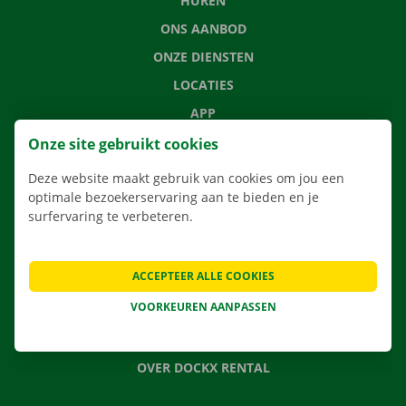
HUREN
ONS AANBOD
ONZE DIENSTEN
LOCATIES
APP
VERHUISOPLOSSINGEN
Onze site gebruikt cookies
Deze website maakt gebruik van cookies om jou een
optimale bezoekerservaring aan te bieden en je
surfervaring te verbeteren.
CONTACTEER ONS
VEELGESTELDE VRAGEN
ACCEPTEER ALLE COOKIES
NIEUWS
VOORKEUREN AANPASSEN
CADEAUBON
JOBS
OVER DOCKX RENTAL