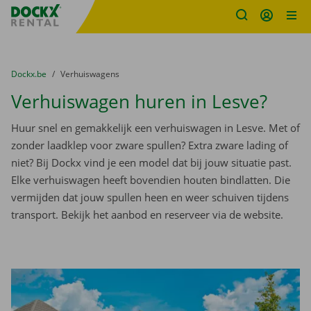
Fratello DEMO
Ga naar inhoud
Taalselectie overslaan
U bevindt zich hier:
van
Dockx.be
naar
Verhuiswagens
Verhuiswagen huren in Lesve?
Huur snel en gemakkelijk een verhuiswagen in Lesve. Met of
zonder laadklep voor zware spullen? Extra zware lading of
niet? Bij Dockx vind je een model dat bij jouw situatie past.
Elke verhuiswagen heeft bovendien houten bindlatten. Die
vermijden dat jouw spullen heen en weer schuiven tijdens
transport. Bekijk het aanbod en reserveer via de website.