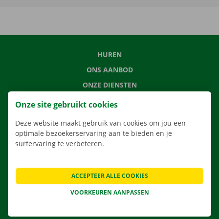
HUREN
ONS AANBOD
ONZE DIENSTEN
LOCATIES
Onze site gebruikt cookies
APP
Deze website maakt gebruik van cookies om jou een
VERHUISOPLOSSINGEN
optimale bezoekerservaring aan te bieden en je
surfervaring te verbeteren.
ACCEPTEER ALLE COOKIES
CONTACTEER ONS
VEELGESTELDE VRAGEN
VOORKEUREN AANPASSEN
NIEUWS