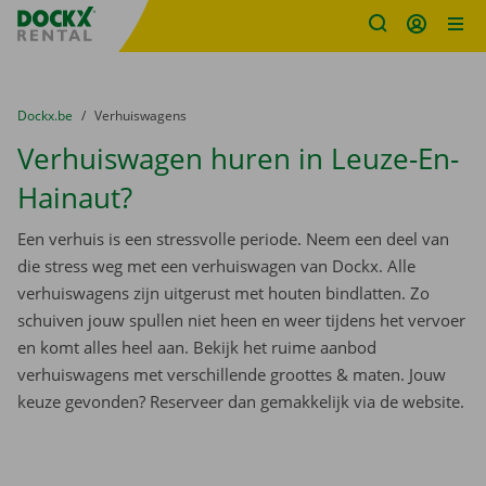
Fratello DEMO
Ga naar inhoud
Taalselectie overslaan
U bevindt zich hier:
van
Dockx.be
naar
Verhuiswagens
Verhuiswagen huren in Leuze-En-
Hainaut?
Een verhuis is een stressvolle periode. Neem een deel van
die stress weg met een verhuiswagen van Dockx. Alle
verhuiswagens zijn uitgerust met houten bindlatten. Zo
schuiven jouw spullen niet heen en weer tijdens het vervoer
en komt alles heel aan. Bekijk het ruime aanbod
verhuiswagens met verschillende groottes & maten. Jouw
keuze gevonden? Reserveer dan gemakkelijk via de website.