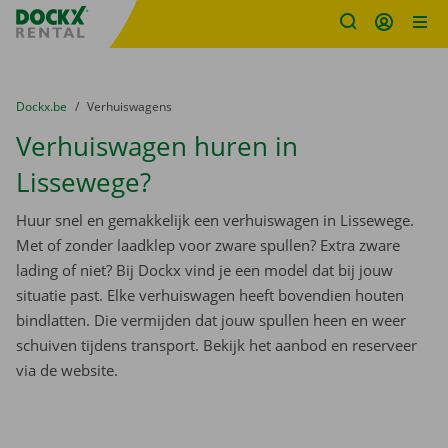
Fratello DEMO
Ga naar inhoud
Taalselectie overslaan
U bevindt zich hier:
van
Dockx.be
naar
Verhuiswagens
Verhuiswagen huren in
Lissewege?
Huur snel en gemakkelijk een verhuiswagen in Lissewege.
Met of zonder laadklep voor zware spullen? Extra zware
lading of niet? Bij Dockx vind je een model dat bij jouw
situatie past. Elke verhuiswagen heeft bovendien houten
bindlatten. Die vermijden dat jouw spullen heen en weer
schuiven tijdens transport. Bekijk het aanbod en reserveer
via de website.