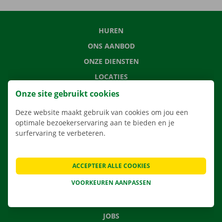
HUREN
ONS AANBOD
ONZE DIENSTEN
LOCATIES
APP
Onze site gebruikt cookies
VERHUISOPLOSSINGEN
Deze website maakt gebruik van cookies om jou een
optimale bezoekerservaring aan te bieden en je
surfervaring te verbeteren.
CONTACTEER ONS
ACCEPTEER ALLE COOKIES
VEELGESTELDE VRAGEN
VOORKEUREN AANPASSEN
NIEUWS
CADEAUBON
JOBS