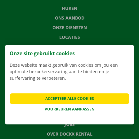
HUREN
ONS AANBOD
ONZE DIENSTEN
LOCATIES
APP
Onze site gebruikt cookies
VERHUISOPLOSSINGEN
Deze website maakt gebruik van cookies om jou een
optimale bezoekerservaring aan te bieden en je
surfervaring te verbeteren.
CONTACTEER ONS
VEELGESTELDE VRAGEN
ACCEPTEER ALLE COOKIES
NIEUWS
VOORKEUREN AANPASSEN
CADEAUBON
JOBS
OVER DOCKX RENTAL