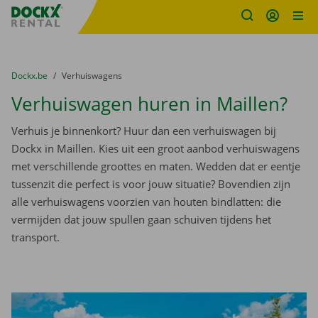
Fratello DEMO
Ga naar inhoud
Taalselectie overslaan
U bevindt zich hier:
van
Dockx.be
naar
Verhuiswagens
Verhuiswagen huren in Maillen?
Verhuis je binnenkort? Huur dan een verhuiswagen bij
Dockx in Maillen. Kies uit een groot aanbod verhuiswagens
met verschillende groottes en maten. Wedden dat er eentje
tussenzit die perfect is voor jouw situatie? Bovendien zijn
alle verhuiswagens voorzien van houten bindlatten: die
vermijden dat jouw spullen gaan schuiven tijdens het
transport.