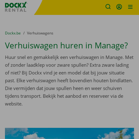
Fratello DEMO
Ga naar inhoud
Taalselectie overslaan
U bevindt zich hier:
van
Dockx.be
naar
Verhuiswagens
Verhuiswagen huren in Manage?
Huur snel en gemakkelijk een verhuiswagen in Manage. Met
of zonder laadklep voor zware spullen? Extra zware lading
of niet? Bij Dockx vind je een model dat bij jouw situatie
past. Elke verhuiswagen heeft bovendien houten bindlatten.
Die vermijden dat jouw spullen heen en weer schuiven
tijdens transport. Bekijk het aanbod en reserveer via de
website.