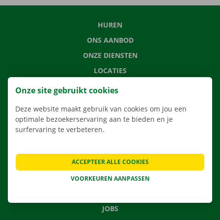
HUREN
ONS AANBOD
ONZE DIENSTEN
LOCATIES
APP
Onze site gebruikt cookies
VERHUISOPLOSSINGEN
Deze website maakt gebruik van cookies om jou een
optimale bezoekerservaring aan te bieden en je
surfervaring te verbeteren.
CONTACTEER ONS
ACCEPTEER ALLE COOKIES
VEELGESTELDE VRAGEN
NIEUWS
VOORKEUREN AANPASSEN
CADEAUBON
JOBS