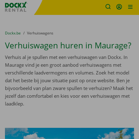
Fratello DEMO
Ga naar inhoud
Taalselectie overslaan
U bevindt zich hier:
van
Dockx.be
naar
Verhuiswagens
Verhuiswagen huren in Maurage?
Verhuis al je spullen met een verhuiswagen van Dockx. In
Maurage vind je een groot aanbod verhuiswagens met
verschillende laadvermogens en volumes. Zoek het model
dat het beste bij jouw situatie past op onze website. Ben je
bijvoorbeeld van plan zware spullen te verhuizen? Maak het
jezelf dan comfortabel en kies voor een verhuiswagen met
laadklep.