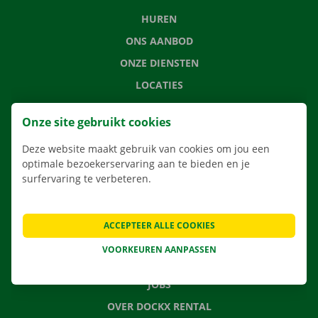
HUREN
ONS AANBOD
ONZE DIENSTEN
LOCATIES
APP
Onze site gebruikt cookies
VERHUISOPLOSSINGEN
Deze website maakt gebruik van cookies om jou een
optimale bezoekerservaring aan te bieden en je
surfervaring te verbeteren.
CONTACTEER ONS
VEELGESTELDE VRAGEN
ACCEPTEER ALLE COOKIES
NIEUWS
VOORKEUREN AANPASSEN
CADEAUBON
JOBS
OVER DOCKX RENTAL