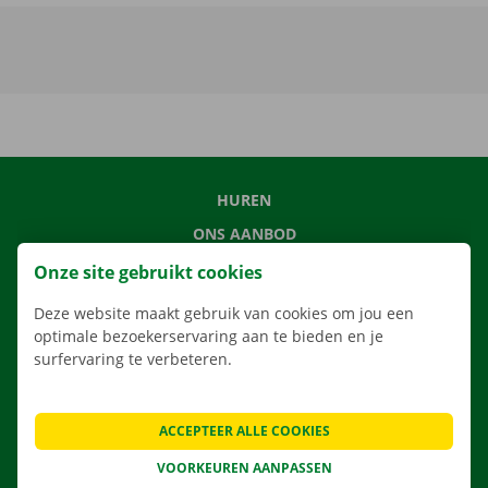
HUREN
ONS AANBOD
ONZE DIENSTEN
Onze site gebruikt cookies
LOCATIES
Deze website maakt gebruik van cookies om jou een
APP
optimale bezoekerservaring aan te bieden en je
surfervaring te verbeteren.
VERHUISOPLOSSINGEN
ACCEPTEER ALLE COOKIES
VOORKEUREN AANPASSEN
CONTACTEER ONS