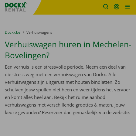
Fratello DEMO
Ga naar inhoud
Taalselectie overslaan
U bevindt zich hier:
van
Dockx.be
naar
Verhuiswagens
Verhuiswagen huren in Mechelen-
Bovelingen?
Een verhuis is een stressvolle periode. Neem een deel van
die stress weg met een verhuiswagen van Dockx. Alle
verhuiswagens zijn uitgerust met houten bindlatten. Zo
schuiven jouw spullen niet heen en weer tijdens het vervoer
en komt alles heel aan. Bekijk het ruime aanbod
verhuiswagens met verschillende groottes & maten. Jouw
keuze gevonden? Reserveer dan gemakkelijk via de website.