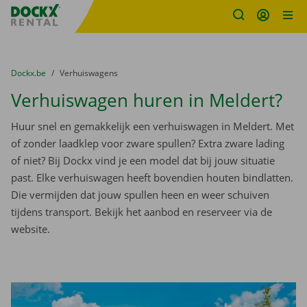
Fratello DEMO
Ga naar inhoud
Taalselectie overslaan
U bevindt zich hier:
van
Dockx.be
naar
Verhuiswagens
Verhuiswagen huren in Meldert?
Huur snel en gemakkelijk een verhuiswagen in Meldert. Met
of zonder laadklep voor zware spullen? Extra zware lading
of niet? Bij Dockx vind je een model dat bij jouw situatie
past. Elke verhuiswagen heeft bovendien houten bindlatten.
Die vermijden dat jouw spullen heen en weer schuiven
tijdens transport. Bekijk het aanbod en reserveer via de
website.