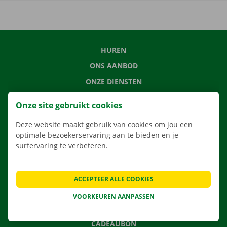
HUREN
ONS AANBOD
ONZE DIENSTEN
LOCATIES
Onze site gebruikt cookies
APP
Deze website maakt gebruik van cookies om jou een
VERHUISOPLOSSINGEN
optimale bezoekerservaring aan te bieden en je
surfervaring te verbeteren.
CONTACTEER ONS
ACCEPTEER ALLE COOKIES
VEELGESTELDE VRAGEN
VOORKEUREN AANPASSEN
NIEUWS
CADEAUBON