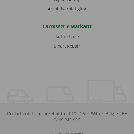
Archiefvernietiging
Carrosserie Markant
Autoschade
Smart Repair
Dockx Rental
-
Terbekehofdreef 10
-
2610
Wilrijk
,
België
-
BE
0449.245.996
© 2026 Dockx Rental