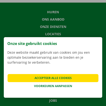
HUREN
ONS AANBOD
ONZE DIENSTEN
LOCATIES
APP
Onze site gebruikt cookies
VERHUISOPLOSSINGEN
Deze website maakt gebruik van cookies om jou een
optimale bezoekerservaring aan te bieden en je
surfervaring te verbeteren.
CONTACTEER ONS
ACCEPTEER ALLE COOKIES
VEELGESTELDE VRAGEN
NIEUWS
VOORKEUREN AANPASSEN
CADEAUBON
JOBS