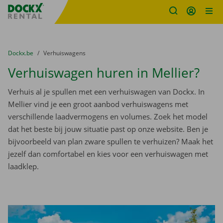
Fratello DEMO
Ga naar inhoud
Taalselectie overslaan
U bevindt zich hier:
van
Dockx.be
naar
Verhuiswagens
Verhuiswagen huren in Mellier?
Verhuis al je spullen met een verhuiswagen van Dockx. In
Mellier vind je een groot aanbod verhuiswagens met
verschillende laadvermogens en volumes. Zoek het model
dat het beste bij jouw situatie past op onze website. Ben je
bijvoorbeeld van plan zware spullen te verhuizen? Maak het
jezelf dan comfortabel en kies voor een verhuiswagen met
laadklep.