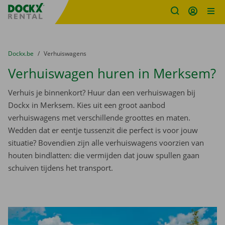
Fratello DEMO
Ga naar inhoud
Taalselectie overslaan
U bevindt zich hier:
van
Dockx.be
naar
Verhuiswagens
Verhuiswagen huren in Merksem?
Verhuis je binnenkort? Huur dan een verhuiswagen bij
Dockx in Merksem. Kies uit een groot aanbod
verhuiswagens met verschillende groottes en maten.
Wedden dat er eentje tussenzit die perfect is voor jouw
situatie? Bovendien zijn alle verhuiswagens voorzien van
houten bindlatten: die vermijden dat jouw spullen gaan
schuiven tijdens het transport.