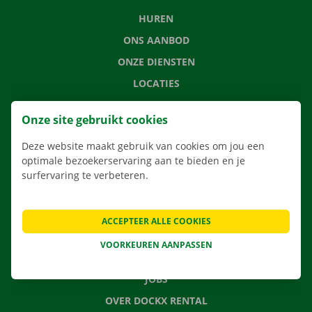
HUREN
ONS AANBOD
ONZE DIENSTEN
LOCATIES
APP
Onze site gebruikt cookies
VERHUISOPLOSSINGEN
Deze website maakt gebruik van cookies om jou een
optimale bezoekerservaring aan te bieden en je
surfervaring te verbeteren.
CONTACTEER ONS
VEELGESTELDE VRAGEN
ACCEPTEER ALLE COOKIES
NIEUWS
VOORKEUREN AANPASSEN
CADEAUBON
JOBS
OVER DOCKX RENTAL