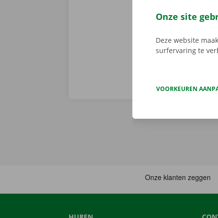
zonder proble
komen? Gebru
Onze site geb
huurtermijn.
Deze website maakt
surfervaring te ve
VOORKEUREN AANP
HUREN
CON