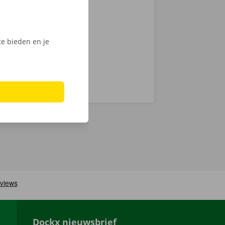
fiets te
tijdens de
e bieden en je
Dockx nieuwsbrief