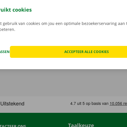
em met het openbaar vervoer. Van plan om met de auto of 
ik dan de voorziene parkeermogelijkheden aan ons terrein 
ruikt cookies
 gebruik van cookies om jou een optimale bezoekerservaring aan t
rbeteren.
ASSEN
ACCEPTEER ALLE COOKIES
Taalkeuze
TACTEER ONS