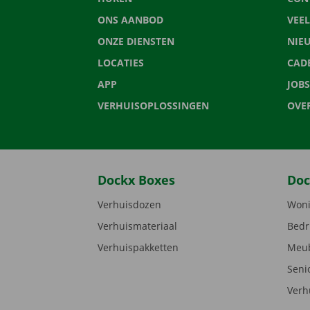
ONS AANBOD
VEE
ONZE DIENSTEN
NIE
LOCATIES
CAD
APP
JOBS
VERHUISOPLOSSINGEN
OVE
Dockx Boxes
Doc
Verhuisdozen
Woni
Verhuismateriaal
Bedr
Verhuispakketten
Meub
Seni
Verh