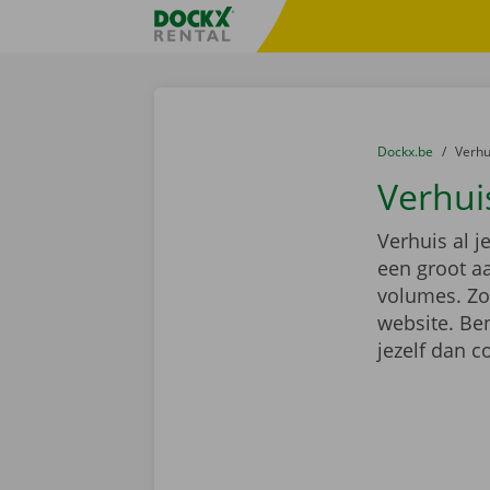
Ga naar inhoud
Taalselectie overslaan
Fratello DEMO
U bevindt zich hi
van
Dockx.be
naar
Verh
Verhui
Verhuis al 
een groot a
volumes. Zoe
website. Ben
jezelf dan 