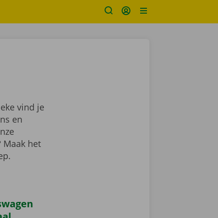
eke vind je
ns en
onze
? Maak het
lep.
iswagen
aal