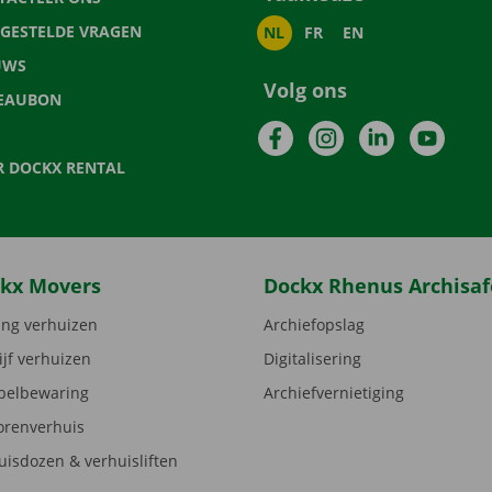
LGESTELDE VRAGEN
NL
FR
EN
UWS
Volg ons
EAUBON
Facebook
Instagram
LinkedIn
YouTu
R DOCKX RENTAL
kx Movers
Dockx Rhenus Archisaf
ng verhuizen
Archiefopslag
ijf verhuizen
Digitalisering
elbewaring
Archiefvernietiging
orenverhuis
uisdozen & verhuisliften