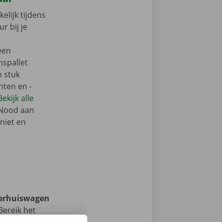
elijk tijdens
r bij je
een
nspallet
n stuk
nten en -
Bekijk alle
 Nood aan
niet en
verhuiswagen
ereik het