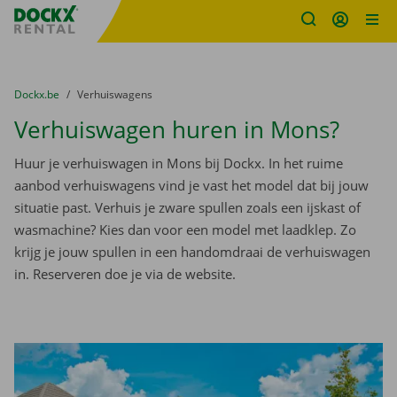
Fratello DEMO
Ga naar inhoud
Taalselectie overslaan
U bevindt zich hier:
van
Dockx.be
naar
Verhuiswagens
Verhuiswagen huren in Mons?
Huur je verhuiswagen in Mons bij Dockx. In het ruime
aanbod verhuiswagens vind je vast het model dat bij jouw
situatie past. Verhuis je zware spullen zoals een ijskast of
wasmachine? Kies dan voor een model met laadklep. Zo
krijg je jouw spullen in een handomdraai de verhuiswagen
in. Reserveren doe je via de website.