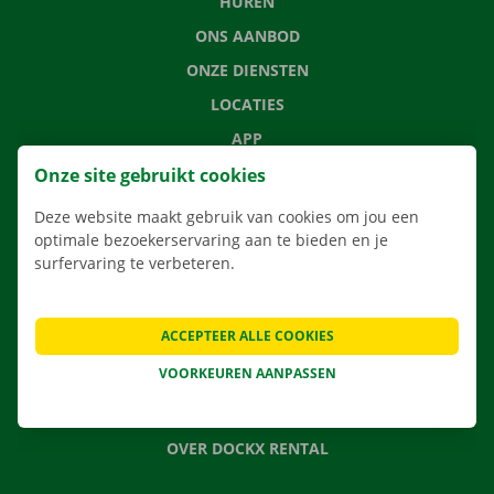
HUREN
ONS AANBOD
ONZE DIENSTEN
LOCATIES
APP
VERHUISOPLOSSINGEN
Onze site gebruikt cookies
Deze website maakt gebruik van cookies om jou een
optimale bezoekerservaring aan te bieden en je
surfervaring te verbeteren.
CONTACTEER ONS
VEELGESTELDE VRAGEN
ACCEPTEER ALLE COOKIES
NIEUWS
VOORKEUREN AANPASSEN
CADEAUBON
JOBS
OVER DOCKX RENTAL