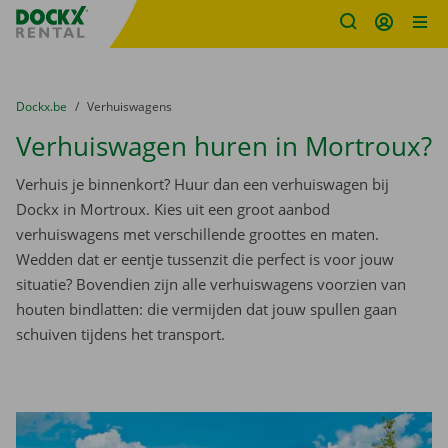
Fratello DEMO
Ga naar inhoud
Taalselectie overslaan
U bevindt zich hier:
van
Dockx.be
naar
Verhuiswagens
Verhuiswagen huren in Mortroux?
Verhuis je binnenkort? Huur dan een verhuiswagen bij
Dockx in Mortroux. Kies uit een groot aanbod
verhuiswagens met verschillende groottes en maten.
Wedden dat er eentje tussenzit die perfect is voor jouw
situatie? Bovendien zijn alle verhuiswagens voorzien van
houten bindlatten: die vermijden dat jouw spullen gaan
schuiven tijdens het transport.