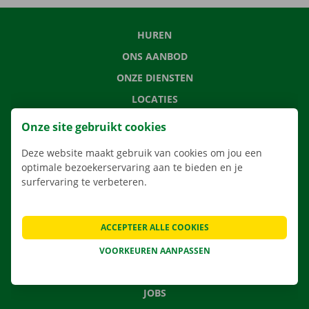
HUREN
ONS AANBOD
ONZE DIENSTEN
LOCATIES
APP
Onze site gebruikt cookies
VERHUISOPLOSSINGEN
Deze website maakt gebruik van cookies om jou een
optimale bezoekerservaring aan te bieden en je
surfervaring te verbeteren.
CONTACTEER ONS
ACCEPTEER ALLE COOKIES
VEELGESTELDE VRAGEN
NIEUWS
VOORKEUREN AANPASSEN
CADEAUBON
JOBS