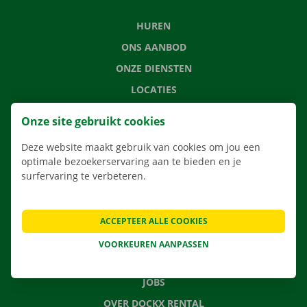
HUREN
ONS AANBOD
ONZE DIENSTEN
LOCATIES
APP
Onze site gebruikt cookies
VERHUISOPLOSSINGEN
Deze website maakt gebruik van cookies om jou een
optimale bezoekerservaring aan te bieden en je
surfervaring te verbeteren.
CONTACTEER ONS
VEELGESTELDE VRAGEN
ACCEPTEER ALLE COOKIES
NIEUWS
VOORKEUREN AANPASSEN
CADEAUBON
JOBS
OVER DOCKX RENTAL