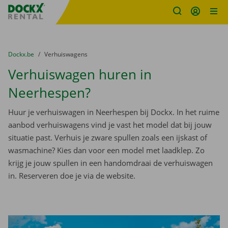
Fratello DEMO
Ga naar inhoud
Taalselectie overslaan
U bevindt zich hier:
van
Dockx.be
naar
Verhuiswagens
Verhuiswagen huren in
Neerhespen?
Huur je verhuiswagen in Neerhespen bij Dockx. In het ruime
aanbod verhuiswagens vind je vast het model dat bij jouw
situatie past. Verhuis je zware spullen zoals een ijskast of
wasmachine? Kies dan voor een model met laadklep. Zo
krijg je jouw spullen in een handomdraai de verhuiswagen
in. Reserveren doe je via de website.