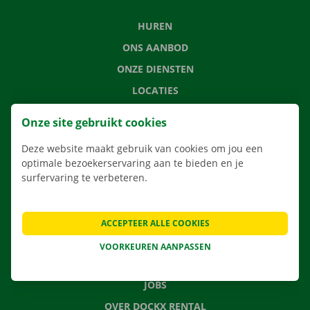
HUREN
ONS AANBOD
ONZE DIENSTEN
LOCATIES
APP
Onze site gebruikt cookies
VERHUISOPLOSSINGEN
Deze website maakt gebruik van cookies om jou een
optimale bezoekerservaring aan te bieden en je
surfervaring te verbeteren.
CONTACTEER ONS
VEELGESTELDE VRAGEN
ACCEPTEER ALLE COOKIES
NIEUWS
VOORKEUREN AANPASSEN
CADEAUBON
JOBS
OVER DOCKX RENTAL