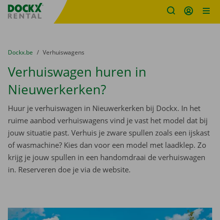
Fratello DEMO
Ga naar inhoud
Taalselectie overslaan
U bevindt zich hier:
van
Dockx.be
naar
Verhuiswagens
Verhuiswagen huren in
Nieuwerkerken?
Huur je verhuiswagen in Nieuwerkerken bij Dockx. In het
ruime aanbod verhuiswagens vind je vast het model dat bij
jouw situatie past. Verhuis je zware spullen zoals een ijskast
of wasmachine? Kies dan voor een model met laadklep. Zo
krijg je jouw spullen in een handomdraai de verhuiswagen
in. Reserveren doe je via de website.