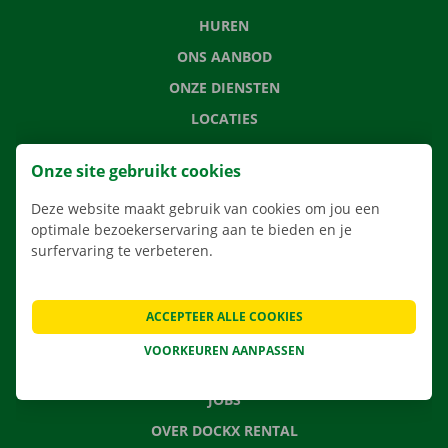
HUREN
ONS AANBOD
ONZE DIENSTEN
LOCATIES
APP
Onze site gebruikt cookies
VERHUISOPLOSSINGEN
Deze website maakt gebruik van cookies om jou een
optimale bezoekerservaring aan te bieden en je
surfervaring te verbeteren.
CONTACTEER ONS
VEELGESTELDE VRAGEN
ACCEPTEER ALLE COOKIES
NIEUWS
VOORKEUREN AANPASSEN
CADEAUBON
JOBS
OVER DOCKX RENTAL