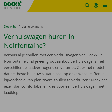
Fratello DEMO
Ga naar inhoud
Taalselectie overslaan
U bevindt zich hier:
van
Dockx.be
naar
Verhuiswagens
Verhuiswagen huren in
Noirfontaine?
Verhuis al je spullen met een verhuiswagen van Dockx. In
Noirfontaine vind je een groot aanbod verhuiswagens met
verschillende laadvermogens en volumes. Zoek het model
dat het beste bij jouw situatie past op onze website. Ben je
bijvoorbeeld van plan zware spullen te verhuizen? Maak het
jezelf dan comfortabel en kies voor een verhuiswagen met
laadklep.