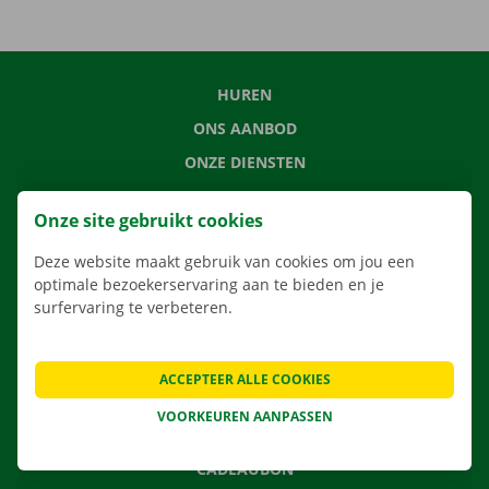
HUREN
ONS AANBOD
ONZE DIENSTEN
LOCATIES
Onze site gebruikt cookies
APP
Deze website maakt gebruik van cookies om jou een
VERHUISOPLOSSINGEN
optimale bezoekerservaring aan te bieden en je
surfervaring te verbeteren.
CONTACTEER ONS
ACCEPTEER ALLE COOKIES
VEELGESTELDE VRAGEN
VOORKEUREN AANPASSEN
NIEUWS
CADEAUBON