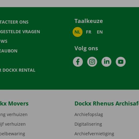
Taalkeuze
TACTEER ONS
LGESTELDE VRAGEN
NL
FR
EN
UWS
Volg ons
EAUBON
Facebook
Instagram
LinkedIn
YouTu
R DOCKX RENTAL
kx Movers
Dockx Rhenus Archisaf
ng verhuizen
Archiefopslag
ijf verhuizen
Digitalisering
elbewaring
Archiefvernietiging