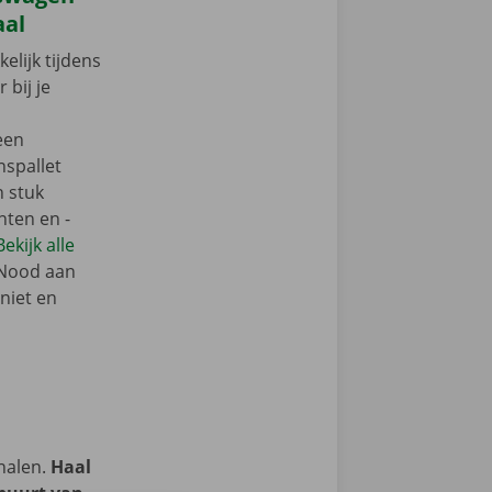
aal
elijk tijdens
 bij je
een
nspallet
n stuk
nten en -
Bekijk alle
 Nood aan
niet en
halen.
Haal