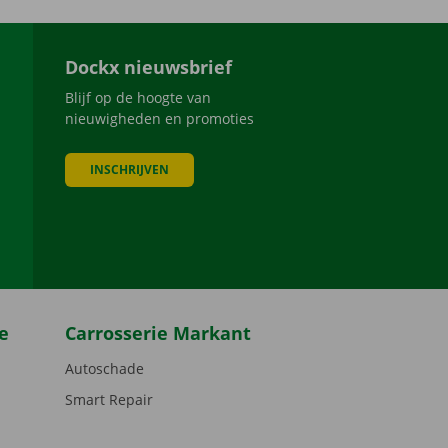
Dockx nieuwsbrief
Blijf op de hoogte van
nieuwigheden en promoties
INSCHRIJVEN
be
e
Carrosserie Markant
Autoschade
Smart Repair