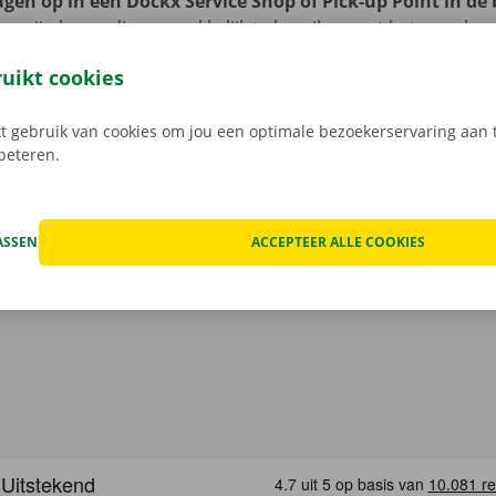
gen op in een Dockx Service Shop of Pick-up Point in de
ze zijn bovendien gemakkelijk te bereiken met het openbaa
 met de fiets? Hang hem dan zorgeloos vast op het terrein 
ruikt cookies
of Pick-up Point. Je auto laat je ook probleemloos achter op
. Zo vertrek je na je de verhuiswagen terugbrengt al fluiten
 gebruik van cookies om jou een optimale bezoekerservaring aan t
.
rbeteren.
ASSEN
ACCEPTEER ALLE COOKIES