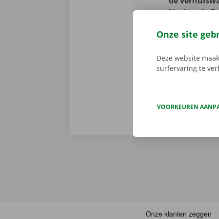
de verhuiswa
Nothomb.
De
Kom je liever
Onze site geb
Service Shop 
parkeerterrein
Deze website maakt
nieuwe - thuis
surfervaring te ve
VOORKEUREN AANP