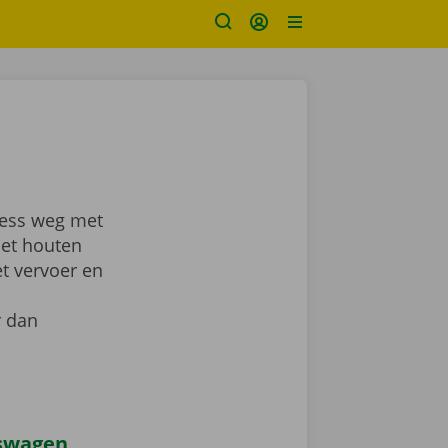
ress weg met
met houten
et vervoer en
r dan
iswagen