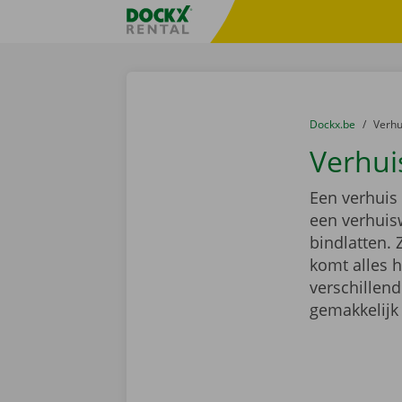
Ga naar inhoud
Taalselectie overslaan
Fratello DEMO
U bevindt zich hi
van
Dockx.be
naar
Verh
Verhui
Een verhuis
een verhuis
bindlatten. 
komt alles 
verschillen
gemakkelijk 