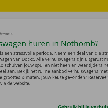
er:
uiswagens
swagen huren in Nothomb?
 is een stressvolle periode. Neem een deel van die st
wagen van Dockx. Alle verhuiswagens zijn uitgerust 
Zo schuiven jouw spullen niet heen en weer tijdens h
heel aan. Bekijk het ruime aanbod verhuiswagens met
de groottes & maten. Jouw keuze gevonden? Reservee
via de website.
Gebruik bij je verhu