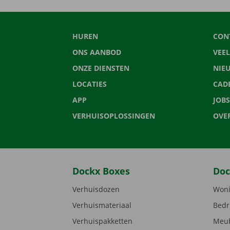
HUREN
CON
ONS AANBOD
VEE
ONZE DIENSTEN
NIE
LOCATIES
CAD
APP
JOBS
VERHUISOPLOSSINGEN
OVE
Dockx Boxes
Doc
Verhuisdozen
Woni
Verhuismateriaal
Bedr
Verhuispakketten
Meub