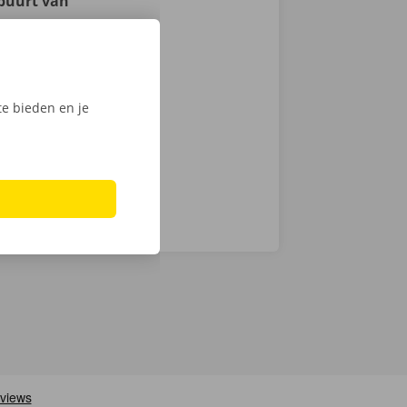
 buurt van
r vervoer.
van de Dockx
 ons
d naar je -
e bieden en je