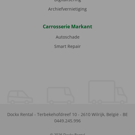
Archiefvernietiging
Carrosserie Markant
Autoschade
Smart Repair
Dockx Rental
-
Terbekehofdreef 10
-
2610
Wilrijk
,
België
-
BE
0449.245.996
© 2026 Dockx Rental