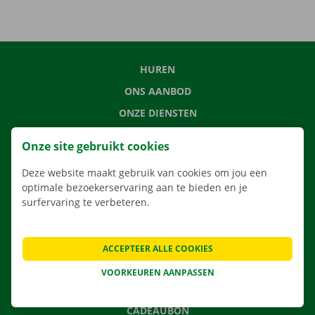
HUREN
ONS AANBOD
ONZE DIENSTEN
LOCATIES
Onze site gebruikt cookies
APP
Deze website maakt gebruik van cookies om jou een
VERHUISOPLOSSINGEN
optimale bezoekerservaring aan te bieden en je
surfervaring te verbeteren.
CONTACTEER ONS
ACCEPTEER ALLE COOKIES
VEELGESTELDE VRAGEN
VOORKEUREN AANPASSEN
NIEUWS
CADEAUBON