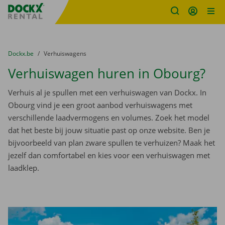
Fratello DEMO
Ga naar inhoud
Taalselectie overslaan
U bevindt zich hier:
van
Dockx.be
naar
Verhuiswagens
Verhuiswagen huren in Obourg?
Verhuis al je spullen met een verhuiswagen van Dockx. In
Obourg vind je een groot aanbod verhuiswagens met
verschillende laadvermogens en volumes. Zoek het model
dat het beste bij jouw situatie past op onze website. Ben je
bijvoorbeeld van plan zware spullen te verhuizen? Maak het
jezelf dan comfortabel en kies voor een verhuiswagen met
laadklep.