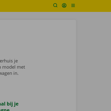
erhuis je
en model met
wagen in.
l bij je
agne