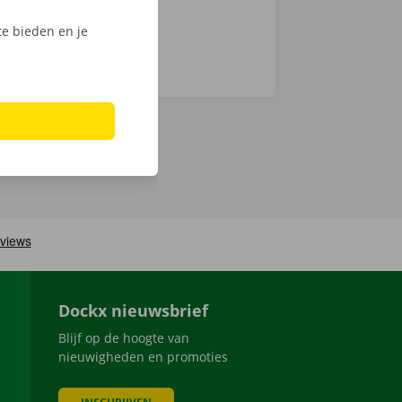
e bieden en je
Dockx nieuwsbrief
Blijf op de hoogte van
nieuwigheden en promoties