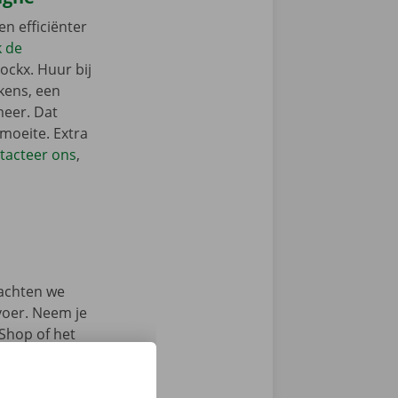
en efficiënter
k de
ockx. Huur bij
kens, een
meer. Dat
 moeite. Extra
tacteer ons
,
achten we
rvoer. Neem je
 Shop of het