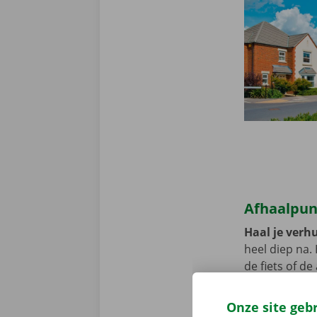
Afhaalpun
Haal je verhu
heel diep na.
de fiets of d
Pick-up Point
Onze site geb