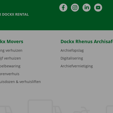
Facebook
Instagram
LinkedIn
YouTu
R DOCKX RENTAL
kx Movers
Dockx Rhenus Archisaf
ng verhuizen
Archiefopslag
ijf verhuizen
Digitalisering
elbewaring
Archiefvernietiging
orenverhuis
uisdozen & verhuisliften