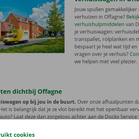
Jouw spullen gemakkelijker 
verhuizen in Offagne?
Bekij
verhuishulpmiddelen
van D
je verhuiswagen: verhuisde
transpallet, rolplanken en 
bespaart je heel wat tijd en
vragen over je verhuis?
Con
we helpen met veel plezier.
ten dichtbij Offagne
iswagen op bij jou in de buurt.
Over onze afhaalpunten d
 Het is belangrijk dat je ze vlot bereikt met het openbaar ve
e auto? Laat deze dan zorgeloos achter aan de Dockx Service
 tot je de verhuiswagen niet meer nodig hebt.
ruikt cookies