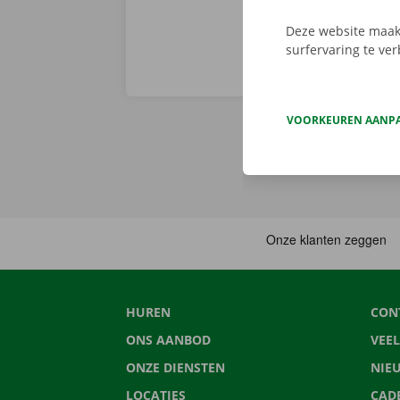
Deze website maakt
surfervaring te ve
VOORKEUREN AANP
HUREN
CON
ONS AANBOD
VEE
ONZE DIENSTEN
NIE
LOCATIES
CAD