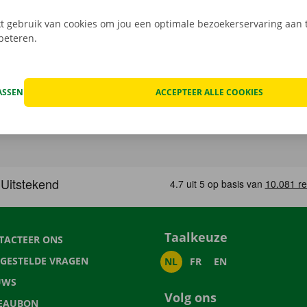
 gebruik van cookies om jou een optimale bezoekerservaring aan t
rbeteren.
ASSEN
ACCEPTEER ALLE COOKIES
Taalkeuze
TACTEER ONS
LGESTELDE VRAGEN
NL
FR
EN
UWS
Volg ons
EAUBON