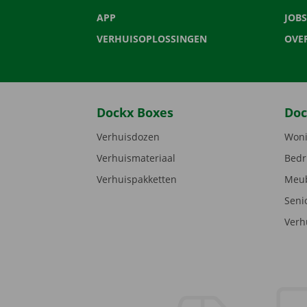
APP
JOBS
VERHUISOPLOSSINGEN
OVE
Dockx Boxes
Doc
Verhuisdozen
Woni
Verhuismateriaal
Bedr
Verhuispakketten
Meub
Seni
Verh