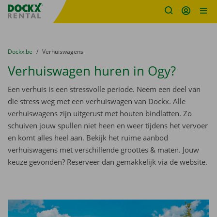
Fratello DEMO
Ga naar inhoud
Taalselectie overslaan
U bevindt zich hier:
van
Dockx.be
naar
Verhuiswagens
Verhuiswagen huren in Ogy?
Een verhuis is een stressvolle periode. Neem een deel van
die stress weg met een verhuiswagen van Dockx. Alle
verhuiswagens zijn uitgerust met houten bindlatten. Zo
schuiven jouw spullen niet heen en weer tijdens het vervoer
en komt alles heel aan. Bekijk het ruime aanbod
verhuiswagens met verschillende groottes & maten. Jouw
keuze gevonden? Reserveer dan gemakkelijk via de website.