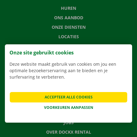
HUREN
ONS AANBOD
ONZE DIENSTEN
LOCATIES
APP
Onze site gebruikt cookies
VERHUISOPLOSSINGEN
Deze website maakt gebruik van cookies om jou een
optimale bezoekerservaring aan te bieden en je
surfervaring te verbeteren.
CONTACTEER ONS
VEELGESTELDE VRAGEN
ACCEPTEER ALLE COOKIES
NIEUWS
VOORKEUREN AANPASSEN
CADEAUBON
JOBS
OVER DOCKX RENTAL