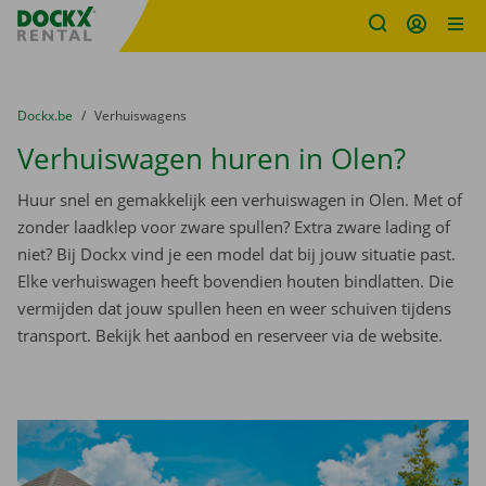
Fratello DEMO
Ga naar inhoud
Taalselectie overslaan
U bevindt zich hier:
van
Dockx.be
naar
Verhuiswagens
Verhuiswagen huren in Olen?
Huur snel en gemakkelijk een verhuiswagen in Olen. Met of
zonder laadklep voor zware spullen? Extra zware lading of
niet? Bij Dockx vind je een model dat bij jouw situatie past.
Elke verhuiswagen heeft bovendien houten bindlatten. Die
vermijden dat jouw spullen heen en weer schuiven tijdens
transport. Bekijk het aanbod en reserveer via de website.