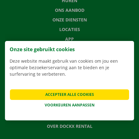
HUREN
ONS AANBOD
ONZE DIENSTEN
LOCATIES
APP
VERHUISOPLOSSINGEN
Onze site gebruikt cookies
Deze website maakt gebruik van cookies om jou een
optimale bezoekerservaring aan te bieden en je
surfervaring te verbeteren.
CONTACTEER ONS
VEELGESTELDE VRAGEN
ACCEPTEER ALLE COOKIES
NIEUWS
VOORKEUREN AANPASSEN
CADEAUBON
JOBS
OVER DOCKX RENTAL