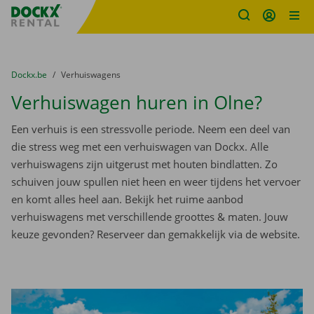
Fratello DEMO
Ga naar inhoud
Taalselectie overslaan
U bevindt zich hier:
van
Dockx.be
naar
Verhuiswagens
Verhuiswagen huren in Olne?
Een verhuis is een stressvolle periode. Neem een deel van
die stress weg met een verhuiswagen van Dockx. Alle
verhuiswagens zijn uitgerust met houten bindlatten. Zo
schuiven jouw spullen niet heen en weer tijdens het vervoer
en komt alles heel aan. Bekijk het ruime aanbod
verhuiswagens met verschillende groottes & maten. Jouw
keuze gevonden? Reserveer dan gemakkelijk via de website.