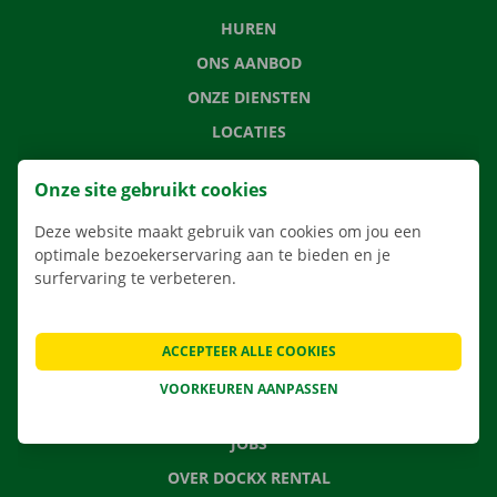
HUREN
ONS AANBOD
ONZE DIENSTEN
LOCATIES
APP
Onze site gebruikt cookies
VERHUISOPLOSSINGEN
Deze website maakt gebruik van cookies om jou een
optimale bezoekerservaring aan te bieden en je
surfervaring te verbeteren.
CONTACTEER ONS
VEELGESTELDE VRAGEN
ACCEPTEER ALLE COOKIES
NIEUWS
VOORKEUREN AANPASSEN
CADEAUBON
JOBS
OVER DOCKX RENTAL