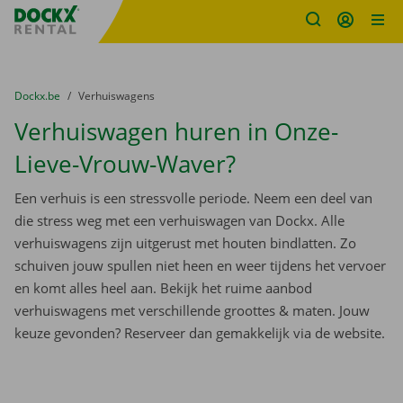
Fratello DEMO
Ga naar inhoud
Taalselectie overslaan
U bevindt zich hier:
van
Dockx.be
naar
Verhuiswagens
Verhuiswagen huren in Onze-
Lieve-Vrouw-Waver?
Een verhuis is een stressvolle periode. Neem een deel van
die stress weg met een verhuiswagen van Dockx. Alle
verhuiswagens zijn uitgerust met houten bindlatten. Zo
schuiven jouw spullen niet heen en weer tijdens het vervoer
en komt alles heel aan. Bekijk het ruime aanbod
verhuiswagens met verschillende groottes & maten. Jouw
keuze gevonden? Reserveer dan gemakkelijk via de website.