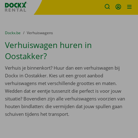
Fratello DEMO
Ga naar inhoud
Taalselectie overslaan
U bevindt zich hier:
van
Dockx.be
naar
Verhuiswagens
Verhuiswagen huren in
Oostakker?
Verhuis je binnenkort? Huur dan een verhuiswagen bij
Dockx in Oostakker. Kies uit een groot aanbod
verhuiswagens met verschillende groottes en maten.
Wedden dat er eentje tussenzit die perfect is voor jouw
situatie? Bovendien zijn alle verhuiswagens voorzien van
houten bindlatten: die vermijden dat jouw spullen gaan
schuiven tijdens het transport.