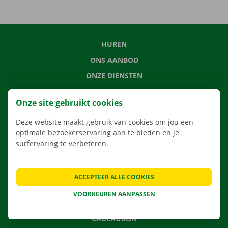
HUREN
ONS AANBOD
ONZE DIENSTEN
LOCATIES
Onze site gebruikt cookies
APP
Deze website maakt gebruik van cookies om jou een
VERHUISOPLOSSINGEN
optimale bezoekerservaring aan te bieden en je
surfervaring te verbeteren.
CONTACTEER ONS
ACCEPTEER ALLE COOKIES
VEELGESTELDE VRAGEN
VOORKEUREN AANPASSEN
NIEUWS
CADEAUBON