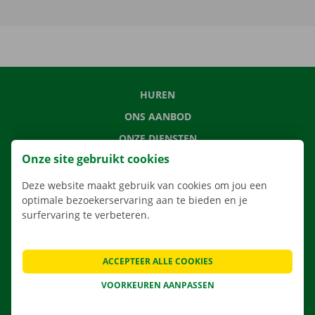
HUREN
ONS AANBOD
ONZE DIENSTEN
Onze site gebruikt cookies
LOCATIES
APP
Deze website maakt gebruik van cookies om jou een
optimale bezoekerservaring aan te bieden en je
VERHUISOPLOSSINGEN
surfervaring te verbeteren.
ACCEPTEER ALLE COOKIES
CONTACTEER ONS
VOORKEUREN AANPASSEN
VEELGESTELDE VRAGEN
NIEUWS