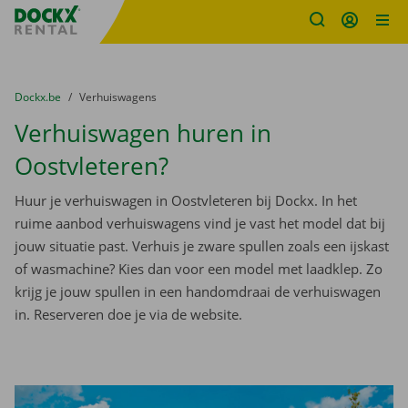
Fratello DEMO
Ga naar inhoud
Taalselectie overslaan
U bevindt zich hier:
van
Dockx.be
naar
Verhuiswagens
Verhuiswagen huren in
Oostvleteren?
Huur je verhuiswagen in Oostvleteren bij Dockx. In het
ruime aanbod verhuiswagens vind je vast het model dat bij
jouw situatie past. Verhuis je zware spullen zoals een ijskast
of wasmachine? Kies dan voor een model met laadklep. Zo
krijg je jouw spullen in een handomdraai de verhuiswagen
in. Reserveren doe je via de website.