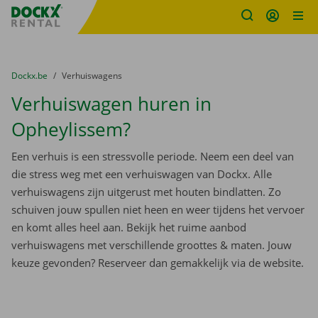
Fratello DEMO
Ga naar inhoud
Taalselectie overslaan
U bevindt zich hier:
van
Dockx.be
naar
Verhuiswagens
Verhuiswagen huren in
Opheylissem?
Een verhuis is een stressvolle periode. Neem een deel van
die stress weg met een verhuiswagen van Dockx. Alle
verhuiswagens zijn uitgerust met houten bindlatten. Zo
schuiven jouw spullen niet heen en weer tijdens het vervoer
en komt alles heel aan. Bekijk het ruime aanbod
verhuiswagens met verschillende groottes & maten. Jouw
keuze gevonden? Reserveer dan gemakkelijk via de website.