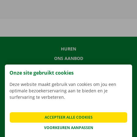
HUREN
ONS AANBOD
ONZE DIENSTEN
Onze site gebruikt cookies
LOCATIES
Deze website maakt gebruik van cookies om jou een
APP
optimale bezoekerservaring aan te bieden en je
VERHUISOPLOSSINGEN
surfervaring te verbeteren.
ACCEPTEER ALLE COOKIES
CONTACTEER ONS
VOORKEUREN AANPASSEN
VEELGESTELDE VRAGEN