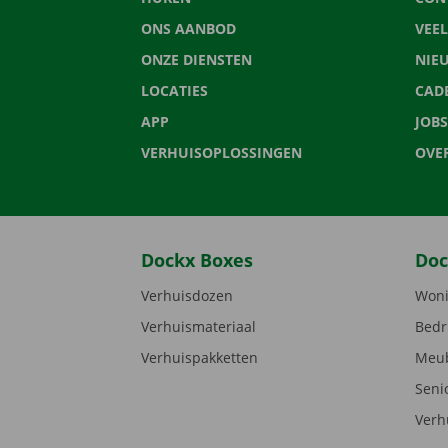
ONS AANBOD
VEE
ONZE DIENSTEN
NIE
LOCATIES
CAD
APP
JOBS
VERHUISOPLOSSINGEN
OVE
Dockx Boxes
Doc
Verhuisdozen
Woni
Verhuismateriaal
Bedr
Verhuispakketten
Meub
Seni
Verh