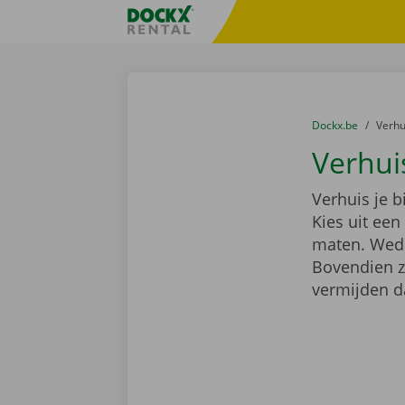
Ga naar inhoud
Taalselectie overslaan
Fratello DEMO
U bevindt zich hi
van
Dockx.be
naar
Verh
Verhui
Verhuis je 
Kies uit ee
maten. Wedde
Bovendien z
vermijden d