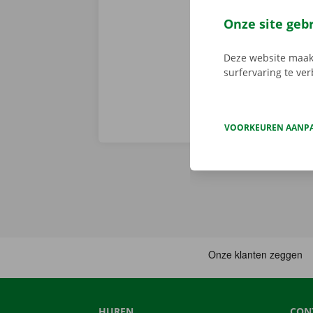
zonder proble
komen? Gebru
Onze site geb
huurtermijn.
Deze website maakt
surfervaring te ve
VOORKEUREN AANP
HUREN
CON