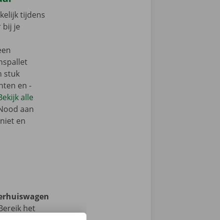
elijk tijdens
bij je
een
nspallet
n stuk
nten en -
Bekijk alle
 Nood aan
niet en
verhuiswagen
ereik het