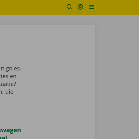
tignies.
ttes en
tuatie?
: die
iswagen
aal