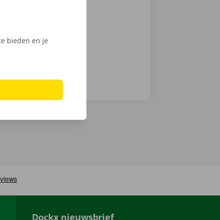
fiets te
tijdens de
e bieden en je
Dockx nieuwsbrief