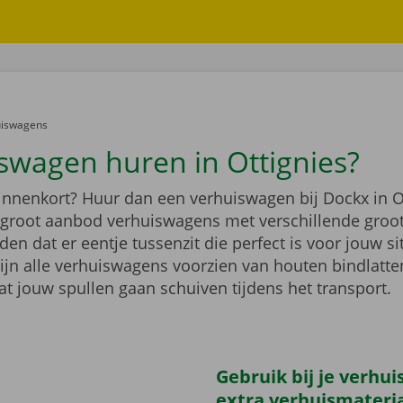
er:
uiswagens
swagen huren in Ottignies?
binnenkort? Huur dan een verhuiswagen bij Dockx in Ot
n groot aanbod verhuiswagens met verschillende groo
n dat er eentje tussenzit die perfect is voor jouw si
ijn alle verhuiswagens voorzien van houten bindlatten
at jouw spullen gaan schuiven tijdens het transport.
Gebruik bij je verhu
extra verhuismateri