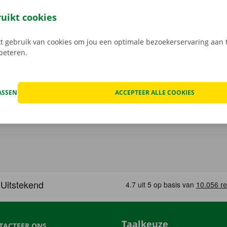
em met het openbaar vervoer. Van plan om met de auto of 
ik dan de voorziene parkeermogelijkheden aan ons terrein 
ruikt cookies
 gebruik van cookies om jou een optimale bezoekerservaring aan t
rbeteren.
ASSEN
ACCEPTEER ALLE COOKIES
Taalkeuze
TACTEER ONS