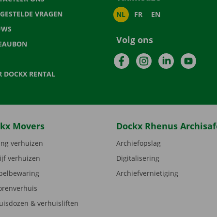
LGESTELDE VRAGEN
NL
FR
EN
UWS
Volg ons
EAUBON
Facebook
Instagram
LinkedIn
YouTu
R DOCKX RENTAL
kx Movers
Dockx Rhenus Archisaf
ng verhuizen
Archiefopslag
ijf verhuizen
Digitalisering
elbewaring
Archiefvernietiging
orenverhuis
uisdozen & verhuisliften