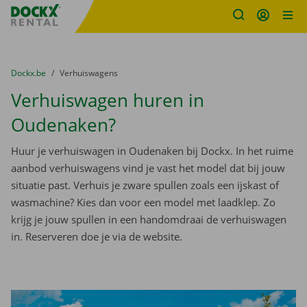
Fratello DEMO
Ga naar inhoud
Taalselectie overslaan
U bevindt zich hier:
van
Dockx.be
naar
Verhuiswagens
Verhuiswagen huren in
Oudenaken?
Huur je verhuiswagen in Oudenaken bij Dockx. In het ruime
aanbod verhuiswagens vind je vast het model dat bij jouw
situatie past. Verhuis je zware spullen zoals een ijskast of
wasmachine? Kies dan voor een model met laadklep. Zo
krijg je jouw spullen in een handomdraai de verhuiswagen
in. Reserveren doe je via de website.