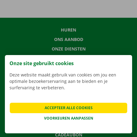
HUREN
ONS AANBOD
ONZE DIENSTEN
LOCATIES
Onze site gebruikt cookies
APP
Deze website maakt gebruik van cookies om jou een
VERHUISOPLOSSINGEN
optimale bezoekerservaring aan te bieden en je
surfervaring te verbeteren.
CONTACTEER ONS
ACCEPTEER ALLE COOKIES
VEELGESTELDE VRAGEN
VOORKEUREN AANPASSEN
NIEUWS
CADEAUBON