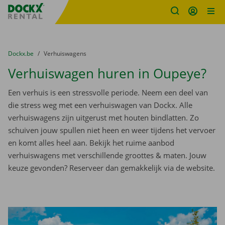
Fratello DEMO
Ga naar inhoud
Taalselectie overslaan
U bevindt zich hier:
van
Dockx.be
naar
Verhuiswagens
Verhuiswagen huren in Oupeye?
Een verhuis is een stressvolle periode. Neem een deel van
die stress weg met een verhuiswagen van Dockx. Alle
verhuiswagens zijn uitgerust met houten bindlatten. Zo
schuiven jouw spullen niet heen en weer tijdens het vervoer
en komt alles heel aan. Bekijk het ruime aanbod
verhuiswagens met verschillende groottes & maten. Jouw
keuze gevonden? Reserveer dan gemakkelijk via de website.