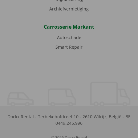
Archiefvernietiging
Carrosserie Markant
Autoschade
Smart Repair
Dockx Rental
-
Terbekehofdreef 10
-
2610
Wilrijk
,
België
-
BE
0449.245.996
© 2026 Dockx Rental