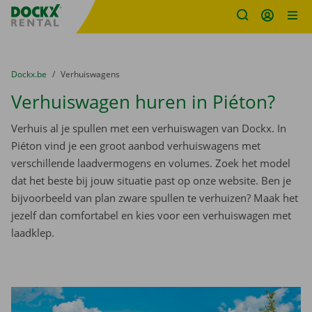
Fratello DEMO
Ga naar inhoud
Taalselectie overslaan
U bevindt zich hier:
van
Dockx.be
naar
Verhuiswagens
Verhuiswagen huren in Piéton?
Verhuis al je spullen met een verhuiswagen van Dockx. In
Piéton vind je een groot aanbod verhuiswagens met
verschillende laadvermogens en volumes. Zoek het model
dat het beste bij jouw situatie past op onze website. Ben je
bijvoorbeeld van plan zware spullen te verhuizen? Maak het
jezelf dan comfortabel en kies voor een verhuiswagen met
laadklep.