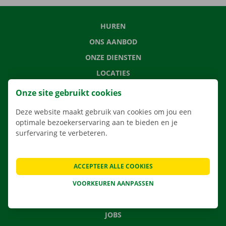
HUREN
ONS AANBOD
ONZE DIENSTEN
LOCATIES
APP
Onze site gebruikt cookies
VERHUISOPLOSSINGEN
Deze website maakt gebruik van cookies om jou een
optimale bezoekerservaring aan te bieden en je
surfervaring te verbeteren.
CONTACTEER ONS
ACCEPTEER ALLE COOKIES
VEELGESTELDE VRAGEN
NIEUWS
VOORKEUREN AANPASSEN
CADEAUBON
JOBS