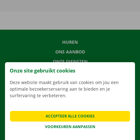
HUREN
ONS AANBOD
ONZE DIENSTEN
Onze site gebruikt cookies
LOCATIES
APP
Deze website maakt gebruik van cookies om jou een
optimale bezoekerservaring aan te bieden en je
VERHUISOPLOSSINGEN
surfervaring te verbeteren.
ACCEPTEER ALLE COOKIES
CONTACTEER ONS
VOORKEUREN AANPASSEN
VEELGESTELDE VRAGEN
NIEUWS