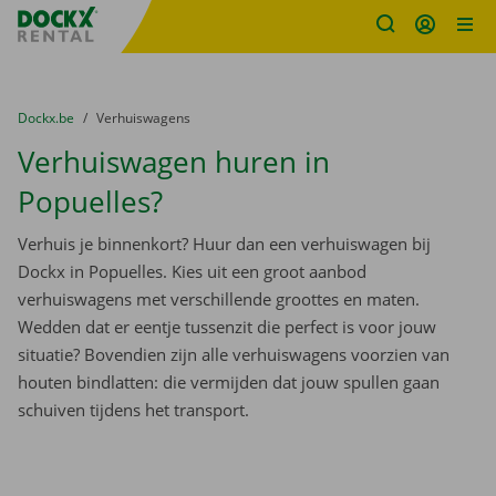
Fratello DEMO
Ga naar inhoud
Taalselectie overslaan
U bevindt zich hier:
van
Dockx.be
naar
Verhuiswagens
Verhuiswagen huren in
Popuelles?
Verhuis je binnenkort? Huur dan een verhuiswagen bij
Dockx in Popuelles. Kies uit een groot aanbod
verhuiswagens met verschillende groottes en maten.
Wedden dat er eentje tussenzit die perfect is voor jouw
situatie? Bovendien zijn alle verhuiswagens voorzien van
houten bindlatten: die vermijden dat jouw spullen gaan
schuiven tijdens het transport.