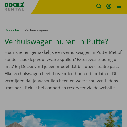
Fratello DEMO
Ga naar inhoud
Taalselectie overslaan
U bevindt zich hier:
van
Dockx.be
naar
Verhuiswagens
Verhuiswagen huren in Putte?
Huur snel en gemakkelijk een verhuiswagen in Putte. Met of
zonder laadklep voor zware spullen? Extra zware lading of
niet? Bij Dockx vind je een model dat bij jouw situatie past.
Elke verhuiswagen heeft bovendien houten bindlatten. Die
vermijden dat jouw spullen heen en weer schuiven tijdens
transport. Bekijk het aanbod en reserveer via de website.