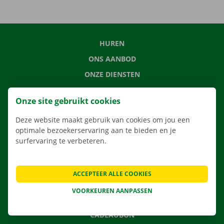
HUREN
ONS AANBOD
ONZE DIENSTEN
LOCATIES
Onze site gebruikt cookies
APP
Deze website maakt gebruik van cookies om jou een
VERHUISOPLOSSINGEN
optimale bezoekerservaring aan te bieden en je
surfervaring te verbeteren.
CONTACTEER ONS
ACCEPTEER ALLE COOKIES
VEELGESTELDE VRAGEN
VOORKEUREN AANPASSEN
NIEUWS
CADEAUBON