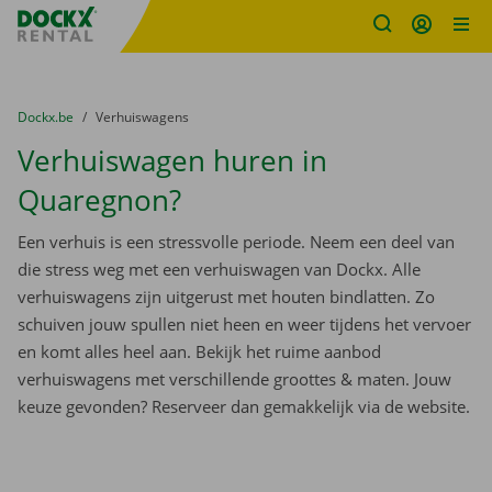
Fratello DEMO
Ga naar inhoud
Taalselectie overslaan
U bevindt zich hier:
van
Dockx.be
naar
Verhuiswagens
Verhuiswagen huren in
Quaregnon?
Een verhuis is een stressvolle periode. Neem een deel van
die stress weg met een verhuiswagen van Dockx. Alle
verhuiswagens zijn uitgerust met houten bindlatten. Zo
schuiven jouw spullen niet heen en weer tijdens het vervoer
en komt alles heel aan. Bekijk het ruime aanbod
verhuiswagens met verschillende groottes & maten. Jouw
keuze gevonden? Reserveer dan gemakkelijk via de website.